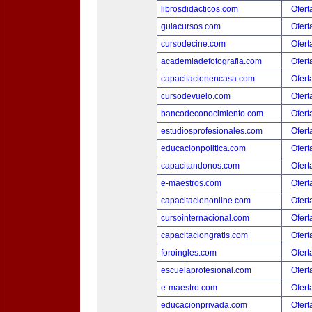
librosdidacticos.com
Ofert
guiacursos.com
Ofert
cursodecine.com
Ofert
academiadefotografia.com
Ofert
capacitacionencasa.com
Ofert
cursodevuelo.com
Ofert
bancodeconocimiento.com
Ofert
estudiosprofesionales.com
Ofert
educacionpolitica.com
Ofert
capacitandonos.com
Ofert
e-maestros.com
Ofert
capacitaciononline.com
Ofert
cursointernacional.com
Ofert
capacitaciongratis.com
Ofert
foroingles.com
Ofert
escuelaprofesional.com
Ofert
e-maestro.com
Ofert
educacionprivada.com
Ofert