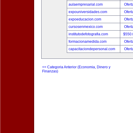
aulaempresarial.com
Ofert
expouniversidades.com
Ofert
expoeducacion.com
Ofert
cursosenmexico.com
Ofert
institutodefotografia.com
$550
formacionamedida.com
Ofert
capacitaciondepersonal.com
Ofert
<< Categoria Anterior (Economia, Dinero y
Finanzas)