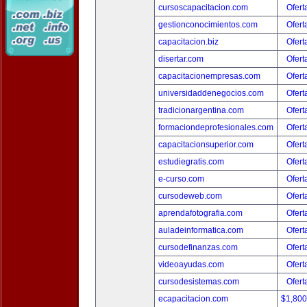
cursoscapacitacion.com
Ofert
gestionconocimientos.com
Ofert
capacitacion.biz
Ofert
disertar.com
Ofert
capacitacionempresas.com
Ofert
universidaddenegocios.com
Ofert
tradicionargentina.com
Ofert
formaciondeprofesionales.com
Ofert
capacitacionsuperior.com
Ofert
estudiegratis.com
Ofert
e-curso.com
Ofert
cursodeweb.com
Ofert
aprendafotografia.com
Ofert
auladeinformatica.com
Ofert
cursodefinanzas.com
Ofert
videoayudas.com
Ofert
cursodesistemas.com
Ofert
ecapacitacion.com
$1,80