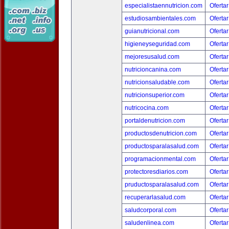
especialistaennutricion.com
Ofertar
estudiosambientales.com
Ofertar
guianutricional.com
Ofertar
higieneyseguridad.com
Ofertar
mejoresusalud.com
Ofertar
nutricioncanina.com
Ofertar
nutricionsaludable.com
Ofertar
nutricionsuperior.com
Ofertar
nutricocina.com
Ofertar
portaldenutricion.com
Ofertar
productosdenutricion.com
Ofertar
productosparalasalud.com
Ofertar
programacionmental.com
Ofertar
protectoresdiarios.com
Ofertar
pruductosparalasalud.com
Ofertar
recuperarlasalud.com
Ofertar
saludcorporal.com
Ofertar
saludenlinea.com
Ofertar