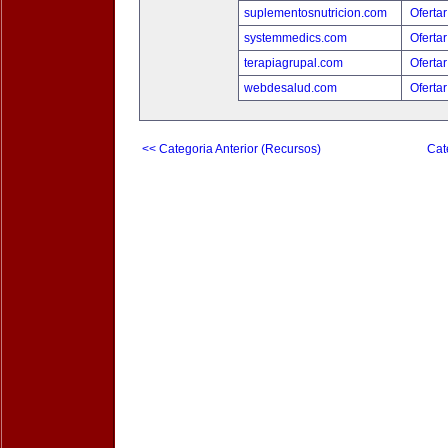
suplementosnutricion.com
Ofertar
systemmedics.com
Ofertar
terapiagrupal.com
Ofertar
webdesalud.com
Ofertar
<< Categoria Anterior (Recursos)
Cat