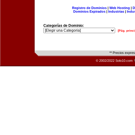
Registro de Dominios
|
Web Hosting
|
D
Dominios Expirados
|
Industrias
|
Indu
Categorías de Dominio:
[Pág. princi
** Precios expre
© 2002/2022 Solo10.com