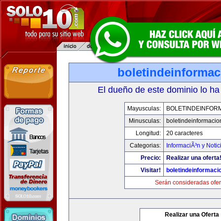
boletindeinforma
El dueño de este dominio lo ha
Mayusculas:
BOLETINDEINFOR
Minusculas:
boletindeinformaci
Longitud:
20 caracteres
Categorias:
InformaciÃ³n y Notic
Precio:
Realizar una oferta
Visitar!
boletindeinformaci
Serán consideradas ofer
Realizar una Oferta