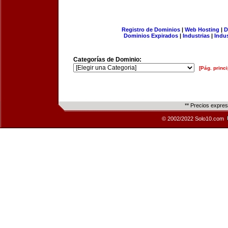
Registro de Dominios
|
Web Hosting
|
D
Dominios Expirados
|
Industrias
|
Indu
Categorías de Dominio:
[Pág. princi
** Precios expre
© 2002/2022 Solo10.com