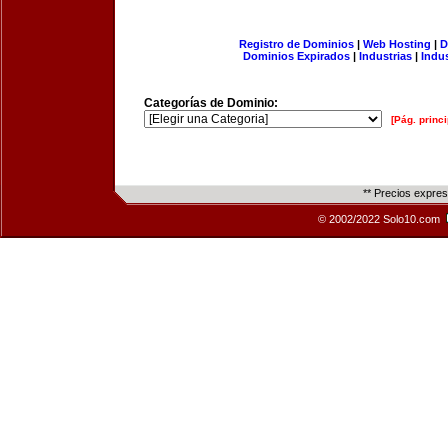
Registro de Dominios
|
Web Hosting
|
D
Dominios Expirados
|
Industrias
|
Indu
Categorías de Dominio:
[Pág. princi
** Precios expre
© 2002/2022 Solo10.com