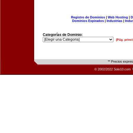
Registro de Dominios
|
Web Hosting
|
D
Dominios Expirados
|
Industrias
|
Indu
Categorías de Dominio:
[Pág. princi
** Precios expre
© 2002/2022 Solo10.com