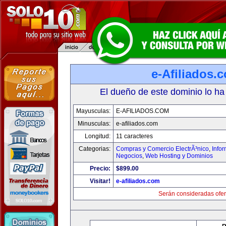
e-Afiliados.
El dueño de este dominio lo ha
Mayusculas:
E-AFILIADOS.COM
Minusculas:
e-afiliados.com
Longitud:
11 caracteres
Categorias:
Compras y Comercio ElectrÃ³nico
,
Info
Negocios
,
Web Hosting y Dominios
Precio:
$899.00
Visitar!
e-afiliados.com
Serán consideradas ofer