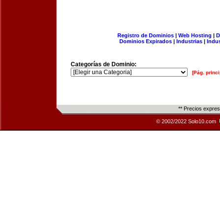
Registro de Dominios
|
Web Hosting
|
D
Dominios Expirados
|
Industrias
|
Indu
Categorías de Dominio:
[Pág. princi
** Precios expre
© 2002/2022 Solo10.com