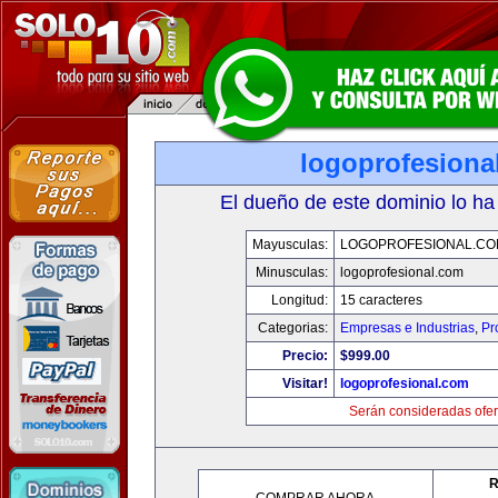
logoprofesiona
El dueño de este dominio lo ha
Mayusculas:
LOGOPROFESIONAL.CO
Minusculas:
logoprofesional.com
Longitud:
15 caracteres
Categorias:
Empresas e Industrias
,
Pr
Precio:
$999.00
Visitar!
logoprofesional.com
Serán consideradas ofer
R