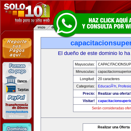
capacitacionsupe
El dueño de este dominio lo ha
Mayusculas:
CAPACITACIONSU
Minusculas:
capacitacionsuperio
Longitud:
20 caracteres
Categorias:
EducaciÃ³n
,
Profesi
Precio:
Realizar una oferta!
Visitar!
capacitacionsuperi
Serán consideradas ofer
Realizar una Oferta