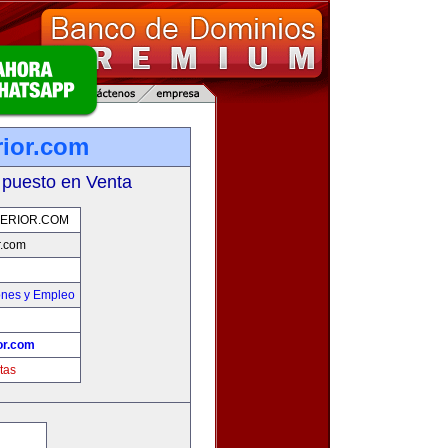
rior.com
 puesto en Venta
PERIOR.COM
r.com
ones y Empleo
or.com
tas