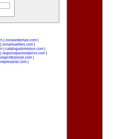
om
|
zonasistemas.com
|
|
zonamuebles.com
|
om
|
catalogodominios.com
|
|
segurosparaviajeros.com
|
ariaprofesional.com
|
empresarial.com
|