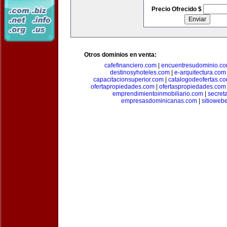
Precio Ofrecido $
Otros dominios en venta:
cafefinanciero.com
|
encuentresudominio.c
destinosyhoteles.com
|
e-arquitectura.com
capacitacionsuperior.com
|
catalogodeofertas.c
ofertapropiedades.com
|
ofertaspropiedades.com
emprendimientoinmobiliario.com
|
secret
empresasdominicanas.com
|
sitioweb