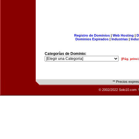
Registro de Dominios
|
Web Hosting
|
D
Dominios Expirados
|
Industrias
|
Indu
Categorías de Dominio:
[Pág. princi
** Precios expre
© 2002/2022 Solo10.com