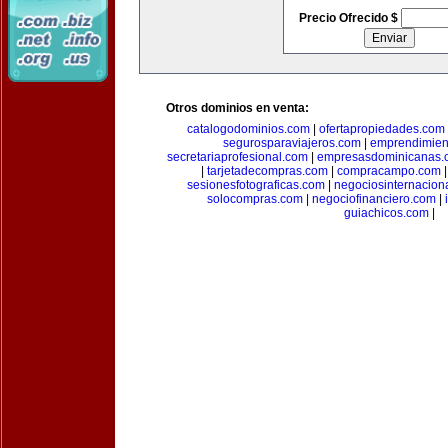
Precio Ofrecido $
Otros dominios en venta:
catalogodominios.com
|
ofertapropiedades.com
segurosparaviajeros.com
|
emprendimient
secretariaprofesional.com
|
empresasdominicanas.
|
tarjetadecompras.com
|
compracampo.com
sesionesfotograficas.com
|
negociosinternacion
solocompras.com
|
negociofinanciero.com
|
guiachicos.com
|