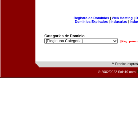
Registro de Dominios
|
Web Hosting
|
D
Dominios Expirados
|
Industrias
|
Indu
Categorías de Dominio:
[Pág. princi
** Precios expre
© 2002/2022 Solo10.com