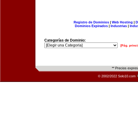
Registro de Dominios
|
Web Hosting
|
D
Dominios Expirados
|
Industrias
|
Indu
Categorías de Dominio:
[Pág. princi
** Precios expre
© 2002/2022 Solo10.com