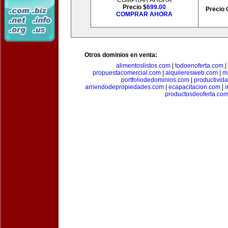
COMPRAR AHORA
Precio $
699.00
Precio 
COMPRAR AHORA
Otros dominios en venta:
alimentoslistos.com
|
todoenoferta.com
|
propuestacomercial.com
|
alquileresweb.com
|
m
portfoliodedominios.com
|
productivid
arriendodepropiedades.com
|
ecapacitacion.com
|
i
productosdeoferta.co