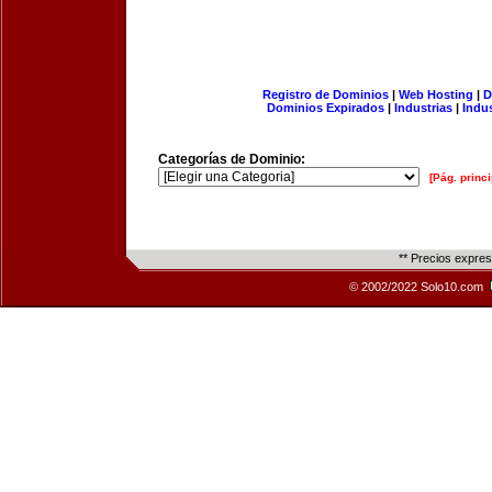
Registro de Dominios
|
Web Hosting
|
D
Dominios Expirados
|
Industrias
|
Indu
Categorías de Dominio:
[Pág. princi
** Precios expre
© 2002/2022 Solo10.com