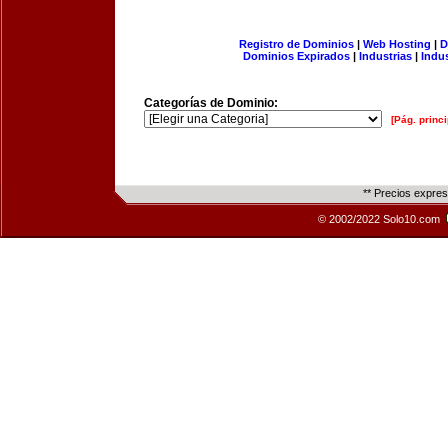
Registro de Dominios
|
Web Hosting
|
D
Dominios Expirados
|
Industrias
|
Indu
Categorías de Dominio:
[Pág. princi
** Precios expre
© 2002/2022 Solo10.com