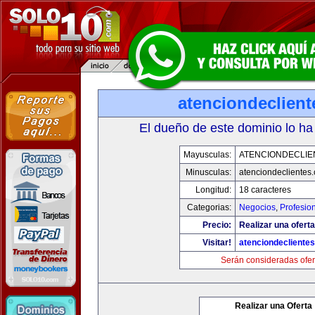
atenciondeclien
El dueño de este dominio lo ha
Mayusculas:
ATENCIONDECLIE
Minusculas:
atenciondeclientes
Longitud:
18 caracteres
Categorias:
Negocios
,
Profesio
Precio:
Realizar una oferta
Visitar!
atenciondecliente
Serán consideradas ofer
Realizar una Oferta