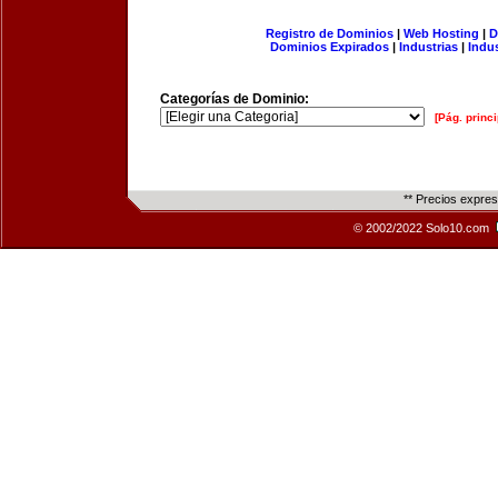
Registro de Dominios
|
Web Hosting
|
D
Dominios Expirados
|
Industrias
|
Indu
Categorías de Dominio:
[Pág. princi
** Precios expre
© 2002/2022 Solo10.com