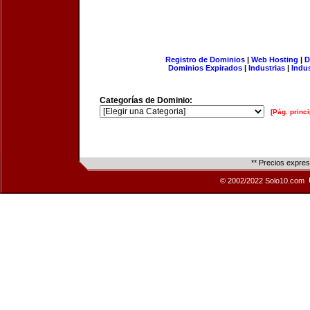
Registro de Dominios
|
Web Hosting
|
D
Dominios Expirados
|
Industrias
|
Indu
Categorías de Dominio:
[Pág. princi
** Precios expre
© 2002/2022 Solo10.com