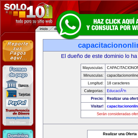
capacitaciononl
El dueño de este dominio lo ha
Mayusculas:
CAPACITACIONO
Minusculas:
capacitaciononlin
Longitud:
18 caracteres
Categorias:
EducaciÃ³n
Precio:
Realizar una ofert
Visitar!
capacitaciononli
Serán consideradas ofer
Realizar una Oferta