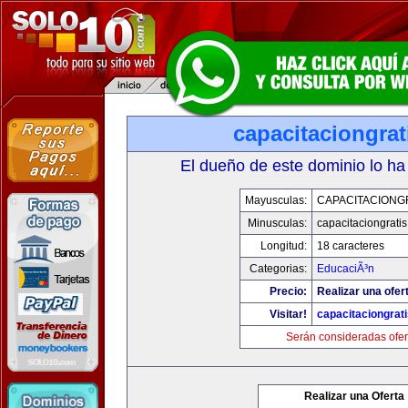
capacitaciongra
El dueño de este dominio lo ha
Mayusculas:
CAPACITACIONG
Minusculas:
capacitaciongrati
Longitud:
18 caracteres
Categorias:
EducaciÃ³n
Precio:
Realizar una ofer
Visitar!
capacitaciongrat
Serán consideradas ofer
Realizar una Oferta