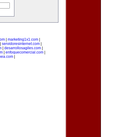
com
|
marketing1x1.com
|
|
servidoresinternet.com
|
m
|
desarrollosagiles.com
|
om
|
enfoquecomercial.com
|
inea.com
|