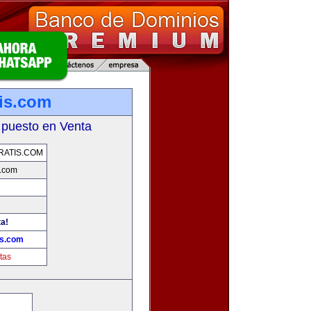
tis.com
 puesto en Venta
RATIS.COM
s.com
ta!
is.com
tas