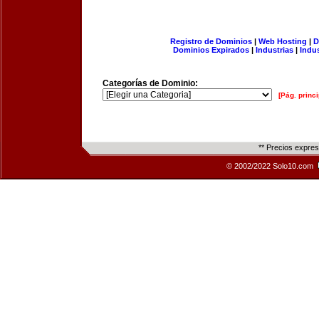
Registro de Dominios
|
Web Hosting
|
D
Dominios Expirados
|
Industrias
|
Indu
Categorías de Dominio:
[Pág. princi
** Precios expre
© 2002/2022 Solo10.com