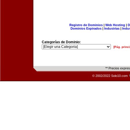
Registro de Dominios
|
Web Hosting
|
D
Dominios Expirados
|
Industrias
|
Indu
Categorías de Dominio:
[Pág. princi
** Precios expre
© 2002/2022 Solo10.com